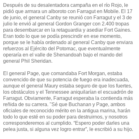
Después de su desalentadora campaña en el río Rojo, le
pidió que armara un alboroto con Farragut en Mobile. El 17
de junio, el general Canby se reunió con Farragut y el 3 de
julio le envió al general Gordon Granger con 2.400 tropas
para desembarcar en la retaguardia y asediar Fort Gaines.
Eran todo lo que se podía prescindir en ese momento,
porque se le había ordenado al general Canby que enviara
refuerzos al Ejército del Potomac, que eventualmente
operaría en el valle de Shenandoah bajo el mando del
general Phil Sheridan.
El general Page, que comandaba Fort Morgan, estaba
convencido de que su potencia de fuego era inadecuada,
aunque el general Maury estaba seguro de que los fuertes,
los obstáculos y el Tennessee aniquilarían el escuadrón de
Farragut. Obviamente, Farragut esperaba la contienda más
reñida de su carrera. "Sé que Buchanan y Page, ambos
oficiales de reconocido mérito en la antigua marina, harán
todo lo que esté en su poder para destruirnos, y nosotros
corresponderemos al cumplido. “Espero poder darles una
pelea justa, si alguna vez logro entrar”, le escribió a su hijo.