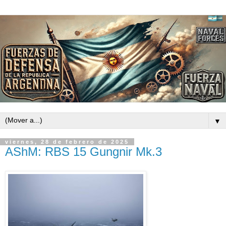
▼
viernes, 28 de febrero de 2025
AShM: RBS 15 Gungnir Mk.3