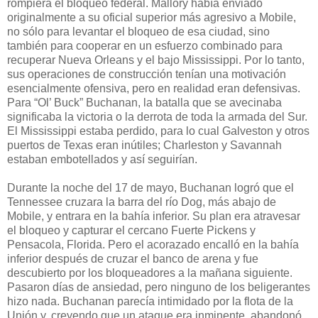
rompiera el bloqueo federal. Mallory había enviado
originalmente a su oficial superior más agresivo a Mobile,
no sólo para levantar el bloqueo de esa ciudad, sino
también para cooperar en un esfuerzo combinado para
recuperar Nueva Orleans y el bajo Mississippi. Por lo tanto,
sus operaciones de construcción tenían una motivación
esencialmente ofensiva, pero en realidad eran defensivas.
Para “Ol’ Buck” Buchanan, la batalla que se avecinaba
significaba la victoria o la derrota de toda la armada del Sur.
El Mississippi estaba perdido, para lo cual Galveston y otros
puertos de Texas eran inútiles; Charleston y Savannah
estaban embotellados y así seguirían.
Durante la noche del 17 de mayo, Buchanan logró que el
Tennessee cruzara la barra del río Dog, más abajo de
Mobile, y entrara en la bahía inferior. Su plan era atravesar
el bloqueo y capturar el cercano Fuerte Pickens y
Pensacola, Florida. Pero el acorazado encalló en la bahía
inferior después de cruzar el banco de arena y fue
descubierto por los bloqueadores a la mañana siguiente.
Pasaron días de ansiedad, pero ninguno de los beligerantes
hizo nada. Buchanan parecía intimidado por la flota de la
Unión y, creyendo que un ataque era inminente, abandonó