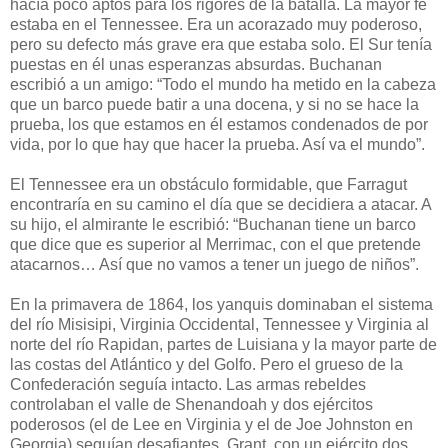
hacía poco aptos para los rigores de la batalla. La mayor fe
estaba en el Tennessee. Era un acorazado muy poderoso,
pero su defecto más grave era que estaba solo. El Sur tenía
puestas en él unas esperanzas absurdas. Buchanan
escribió a un amigo: “Todo el mundo ha metido en la cabeza
que un barco puede batir a una docena, y si no se hace la
prueba, los que estamos en él estamos condenados de por
vida, por lo que hay que hacer la prueba. Así va el mundo”.
El Tennessee era un obstáculo formidable, que Farragut
encontraría en su camino el día que se decidiera a atacar. A
su hijo, el almirante le escribió: “Buchanan tiene un barco
que dice que es superior al Merrimac, con el que pretende
atacarnos… Así que no vamos a tener un juego de niños”.
En la primavera de 1864, los yanquis dominaban el sistema
del río Misisipi, Virginia Occidental, Tennessee y Virginia al
norte del río Rapidan, partes de Luisiana y la mayor parte de
las costas del Atlántico y del Golfo. Pero el grueso de la
Confederación seguía intacto. Las armas rebeldes
controlaban el valle de Shenandoah y dos ejércitos
poderosos (el de Lee en Virginia y el de Joe Johnston en
Georgia) seguían desafiantes. Grant, con un ejército dos