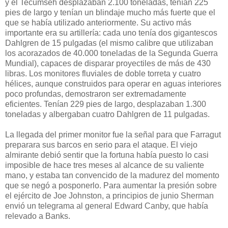
y el Tecumseh desplazaban 2.100 toneladas, tenían 225
pies de largo y tenían un blindaje mucho más fuerte que el
que se había utilizado anteriormente. Su activo más
importante era su artillería: cada uno tenía dos gigantescos
Dahlgren de 15 pulgadas (el mismo calibre que utilizaban
los acorazados de 40.000 toneladas de la Segunda Guerra
Mundial), capaces de disparar proyectiles de más de 430
libras. Los monitores fluviales de doble torreta y cuatro
hélices, aunque construidos para operar en aguas interiores
poco profundas, demostraron ser extremadamente
eficientes. Tenían 229 pies de largo, desplazaban 1.300
toneladas y albergaban cuatro Dahlgren de 11 pulgadas.
La llegada del primer monitor fue la señal para que Farragut
preparara sus barcos en serio para el ataque. El viejo
almirante debió sentir que la fortuna había puesto lo casi
imposible de hace tres meses al alcance de su valiente
mano, y estaba tan convencido de la madurez del momento
que se negó a posponerlo. Para aumentar la presión sobre
el ejército de Joe Johnston, a principios de junio Sherman
envió un telegrama al general Edward Canby, que había
relevado a Banks.