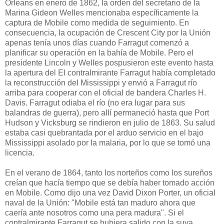
Orleans en enero de 1862, la orden del secretario de la
Marina Gideon Welles mencionaba específicamente la
captura de Mobile como medida de seguimiento. En
consecuencia, la ocupación de Crescent City por la Unión
apenas tenía unos días cuando Farragut comenzó a
planificar su operación en la bahía de Mobile. Pero el
presidente Lincoln y Welles pospusieron este evento hasta
la apertura del El contralmirante Farragut había completado
la reconstrucción del Mississippi y envió a Farragut río
arriba para cooperar con el oficial de bandera Charles H.
Davis. Farragut odiaba el río (no era lugar para sus
balandras de guerra), pero allí permaneció hasta que Port
Hudson y Vicksburg se rindieron en julio de 1863. Su salud
estaba casi quebrantada por el arduo servicio en el bajo
Mississippi asolado por la malaria, por lo que se tomó una
licencia.
En el verano de 1864, tanto los norteños como los sureños
creían que hacía tiempo que se debía haber tomado acción
en Mobile. Como dijo una vez David Dixon Porter, un oficial
naval de la Unión: "Mobile está tan maduro ahora que
caería ante nosotros como una pera madura". Si el
contralmirante Farragut se hubiera salido con la suya,