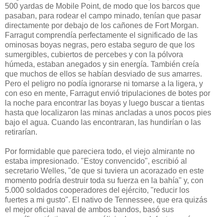
500 yardas de Mobile Point, de modo que los barcos que
pasaban, para rodear el campo minado, tenían que pasar
directamente por debajo de los cañones de Fort Morgan.
Farragut comprendía perfectamente el significado de las
ominosas boyas negras, pero estaba seguro de que los
sumergibles, cubiertos de percebes y con la pólvora
húmeda, estaban anegados y sin energía. También creía
que muchos de ellos se habían desviado de sus amarres.
Pero el peligro no podía ignorarse ni tomarse a la ligera, y
con eso en mente, Farragut envió tripulaciones de botes por
la noche para encontrar las boyas y luego buscar a tientas
hasta que localizaron las minas ancladas a unos pocos pies
bajo el agua. Cuando las encontraran, las hundirían o las
retirarían.
Por formidable que pareciera todo, el viejo almirante no
estaba impresionado. "Estoy convencido", escribió al
secretario Welles, "de que si tuviera un acorazado en este
momento podría destruir toda su fuerza en la bahía" y, con
5.000 soldados cooperadores del ejército, "reducir los
fuertes a mi gusto". El nativo de Tennessee, que era quizás
el mejor oficial naval de ambos bandos, basó sus