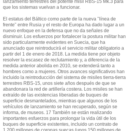
lanzamiento terrestres del potente misil RBS-15 Mk.3 para
que los sistemas vuelvan a funcionar.
El estatus del Báltico como parte de la nueva "línea de
frente" entre Rusia y el resto de Europa ha dado lugar a un
nuevo enfoque en la defensa que no da señales de
disminuir. Los esfuerzos por fortalecer la postura militar han
sido particularmente evidentes en Suecia, que ha
anunciado que reintroducirá el servicio militar obligatorio a
partir del 1 de enero de 2018. La medida tiene por objeto
resolver la escasez de reclutamiento y, a diferencia de la
medida anterior abolida en 2010, se extenderá tanto a
hombres como a mujeres. Otros avances significativos han
incluido la reintroducción del sistema de misiles tierra-tierra
terrestres RBS-15, unos siete años después de que se
abandonara la red de artillería costera. Los misiles se han
extraído de las existencias liberadas de buques de
superficie desmantelados, mientras que algunos de los
vehículos de lanzamiento se han recuperado, según se
informa, de museos. 17 También se están realizando
importantes esfuerzos para prolongar la vida útil de los
buques de superficie existentes, incluido un contrato de
1.200 millones de coronas suecas (unos 150 millones de