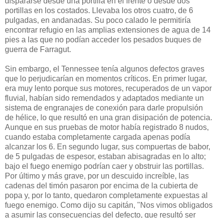
dispararse desde una portilla en el frente o desde dos
portillas en los costados. Llevaba los otros cuatro, de 6
pulgadas, en andanadas. Su poco calado le permitiría
encontrar refugio en las amplias extensiones de agua de 14
pies a las que no podían acceder los pesados buques de
guerra de Farragut.
Sin embargo, el Tennessee tenía algunos defectos graves
que lo perjudicarían en momentos críticos. En primer lugar,
era muy lento porque sus motores, recuperados de un vapor
fluvial, habían sido remendados y adaptados mediante un
sistema de engranajes de conexión para darle propulsión
de hélice, lo que resultó en una gran disipación de potencia.
Aunque en sus pruebas de motor había registrado 8 nudos,
cuando estaba completamente cargada apenas podía
alcanzar los 6. En segundo lugar, sus compuertas de babor,
de 5 pulgadas de espesor, estaban abisagradas en lo alto;
bajo el fuego enemigo podrían caer y obstruir las portillas.
Por último y más grave, por un descuido increíble, las
cadenas del timón pasaron por encima de la cubierta de
popa y, por lo tanto, quedaron completamente expuestas al
fuego enemigo. Como dijo su capitán, "Nos vimos obligados
a asumir las consecuencias del defecto, que resultó ser