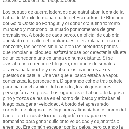
estuviera cubierta por bloqueadores.
Los buques de guerra federales que patrullaban fuera de la
bahía de Mobile formaban parte del Escuadrón de Bloqueo
del Golfo Oeste de Farragut, y el deber era rutinariamente
mundano y monótono, puntuado por momentos de gran
dramatismo. A bordo de cada barco, un oficial de cubierta
apostado en lo alto del contramaestre escrutaba el oscuro
horizonte, las noches sin luna eran las preferidas por los
que rompían el bloqueo, esforzándose por detectar la silueta
de un corredor o una columna de humo distante. Si se
avistaba un corredor de bloqueo, un cohete de señales
atravesaba la noche y enviaba a los marineros a sus
puestos de batalla. Una vez que el barco estaba a vapor,
comenzaba la persecución. Disparando cohete tras cohete
para marcar el camino del corredor, los bloqueadores
perseguían a su presa. Los fogoneros echaban a toda prisa
pino y trozos de resina en el horno del barco y atizaban el
fuego para ganar velocidad. A bordo del apresurado
corredor de bloqueo, los fogoneros alimentaban el horno del
barco con trozos de tocino o algodón empapado en
trementina para ganar suficiente velocidad y dejar atrás al
enemigo. Era común escapar por los pelos, pero cuando la