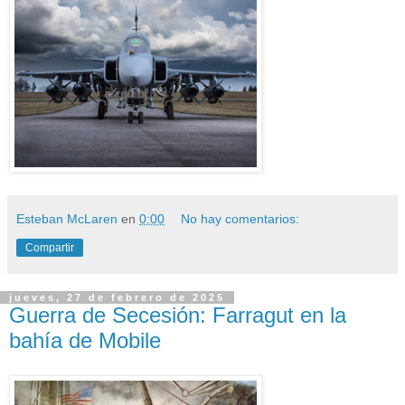
Esteban McLaren
en
0:00
No hay comentarios:
Compartir
jueves, 27 de febrero de 2025
Guerra de Secesión: Farragut en la
bahía de Mobile