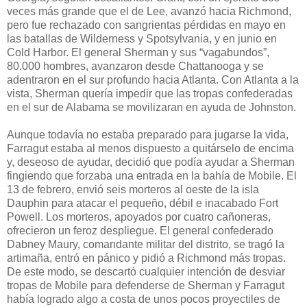
veces más grande que el de Lee, avanzó hacia Richmond,
pero fue rechazado con sangrientas pérdidas en mayo en
las batallas de Wilderness y Spotsylvania, y en junio en
Cold Harbor. El general Sherman y sus “vagabundos”,
80.000 hombres, avanzaron desde Chattanooga y se
adentraron en el sur profundo hacia Atlanta. Con Atlanta a la
vista, Sherman quería impedir que las tropas confederadas
en el sur de Alabama se movilizaran en ayuda de Johnston.
Aunque todavía no estaba preparado para jugarse la vida,
Farragut estaba al menos dispuesto a quitárselo de encima
y, deseoso de ayudar, decidió que podía ayudar a Sherman
fingiendo que forzaba una entrada en la bahía de Mobile. El
13 de febrero, envió seis morteros al oeste de la isla
Dauphin para atacar el pequeño, débil e inacabado Fort
Powell. Los morteros, apoyados por cuatro cañoneras,
ofrecieron un feroz despliegue. El general confederado
Dabney Maury, comandante militar del distrito, se tragó la
artimaña, entró en pánico y pidió a Richmond más tropas.
De este modo, se descartó cualquier intención de desviar
tropas de Mobile para defenderse de Sherman y Farragut
había logrado algo a costa de unos pocos proyectiles de